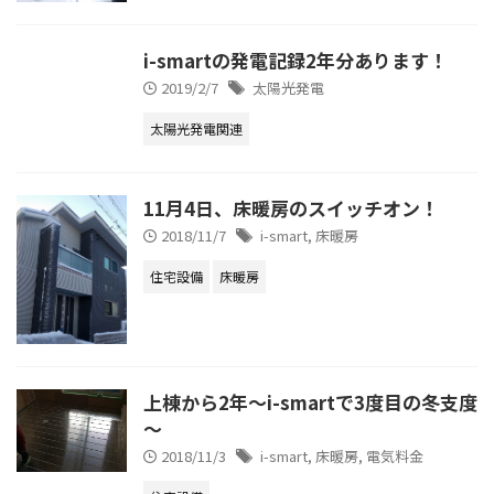
i-smartの発電記録2年分あります！
2019/2/7
太陽光発電
太陽光発電関連
11月4日、床暖房のスイッチオン！
2018/11/7
i-smart
,
床暖房
住宅設備
床暖房
上棟から2年～i-smartで3度目の冬支度
～
2018/11/3
i-smart
,
床暖房
,
電気料金