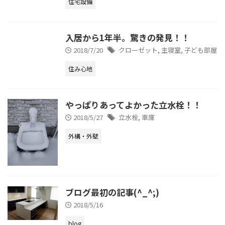
住宅設備
入居から1年半。驚きの発見！！
2018/7/20
クローゼット
,
主寝室
,
子ども部屋
住み心地
やっぱりあってよかった立水栓！！
2018/5/27
立水栓
,
車庫
外構・外壁
ブログ最初の記事(^_^;)
2018/5/16
blog