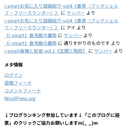
i-smartお気に入り設備紹介-vol4《書斎（ブックシェル
フ・フリーカウンター）》
に
サンバー
より
i-smartお気に入り設備紹介-vol4《書斎（ブックシェル
フ・フリーカウンター）》
に
アイ
より
《i-smart》食洗器の裏側
に
サンバー
より
《i-smart》食洗器の裏側
に
通りすがりのものです
より
i-smart後悔と反省-vol.1《玄関と階段》
に
サンバー
より
メタ情報
ログイン
投稿フィード
コメントフィード
WordPress.org
↓ブログランキング参加しています↓「このブログに投
票」のクリックご協力お願いしますm(_ _)m