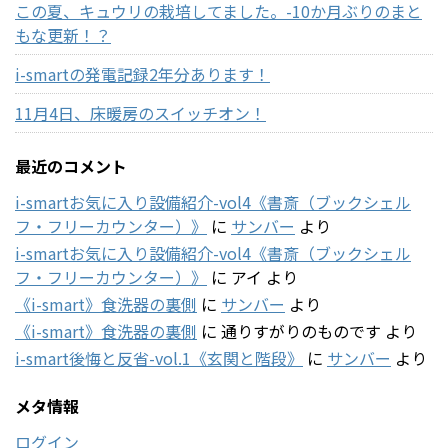
この夏、キュウリの栽培してました。-10か月ぶりのまと
もな更新！？
i-smartの発電記録2年分あります！
11月4日、床暖房のスイッチオン！
最近のコメント
i-smartお気に入り設備紹介-vol4《書斎（ブックシェル
フ・フリーカウンター）》
に
サンバー
より
i-smartお気に入り設備紹介-vol4《書斎（ブックシェル
フ・フリーカウンター）》
に
アイ
より
《i-smart》食洗器の裏側
に
サンバー
より
《i-smart》食洗器の裏側
に
通りすがりのものです
より
i-smart後悔と反省-vol.1《玄関と階段》
に
サンバー
より
メタ情報
ログイン