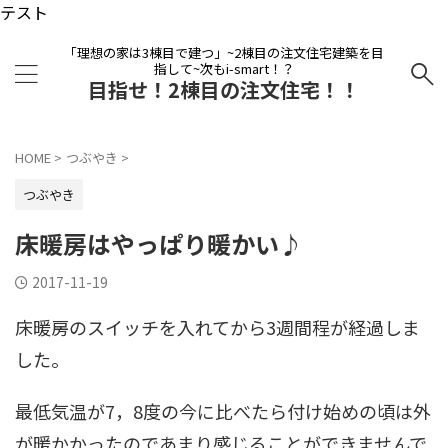
テスト
「理想の家は3棟目で建つ」~2棟目の注文住宅建築を目
指して~次もi-smart！？
目指せ！2棟目の注文住宅！！
HOME
>
つぶやき
>
つぶやき
床暖房はやっぱり暖かい♪
2017-11-19
床暖房のスイッチを入れてから3週間程が経過しま
した。
最低気温が7，8度の今に比べたら付け始めの頃は外
が暖かかったのであまり感じることができませんで