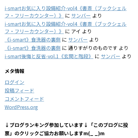
i-smartお気に入り設備紹介-vol4《書斎（ブックシェル
フ・フリーカウンター）》
に
サンバー
より
i-smartお気に入り設備紹介-vol4《書斎（ブックシェル
フ・フリーカウンター）》
に
アイ
より
《i-smart》食洗器の裏側
に
サンバー
より
《i-smart》食洗器の裏側
に
通りすがりのものです
より
i-smart後悔と反省-vol.1《玄関と階段》
に
サンバー
より
メタ情報
ログイン
投稿フィード
コメントフィード
WordPress.org
↓ブログランキング参加しています↓「このブログに投
票」のクリックご協力お願いしますm(_ _)m