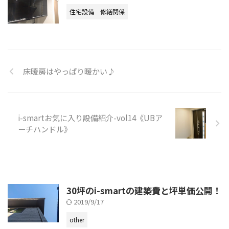
住宅設備
修繕関係
床暖房はやっぱり暖かい♪
i-smartお気に入り設備紹介-vol14《UBア
ーチハンドル》
30坪のi-smartの建築費と坪単価公開！
2019/9/17
other