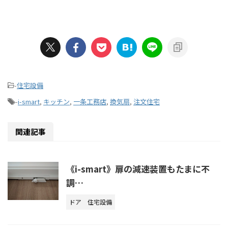
-
住宅設備
-
i-smart
,
キッチン
,
一条工務店
,
換気扇
,
注文住宅
関連記事
《i-smart》扉の減速装置もたまに不
調…
ドア
住宅設備