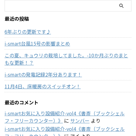
最近の投稿
6年ぶりの更新です♪
i-smart台風15号の影響まとめ
この夏、キュウリの栽培してました。-10か月ぶりのまと
もな更新！？
i-smartの発電記録2年分あります！
11月4日、床暖房のスイッチオン！
最近のコメント
i-smartお気に入り設備紹介-vol4《書斎（ブックシェル
フ・フリーカウンター）》
に
サンバー
より
i-smartお気に入り設備紹介-vol4《書斎（ブックシェル
フ・フリーカウンター）》
に
アイ
より