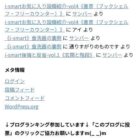
i-smartお気に入り設備紹介-vol4《書斎（ブックシェル
フ・フリーカウンター）》
に
サンバー
より
i-smartお気に入り設備紹介-vol4《書斎（ブックシェル
フ・フリーカウンター）》
に
アイ
より
《i-smart》食洗器の裏側
に
サンバー
より
《i-smart》食洗器の裏側
に
通りすがりのものです
より
i-smart後悔と反省-vol.1《玄関と階段》
に
サンバー
より
メタ情報
ログイン
投稿フィード
コメントフィード
WordPress.org
↓ブログランキング参加しています↓「このブログに投
票」のクリックご協力お願いしますm(_ _)m