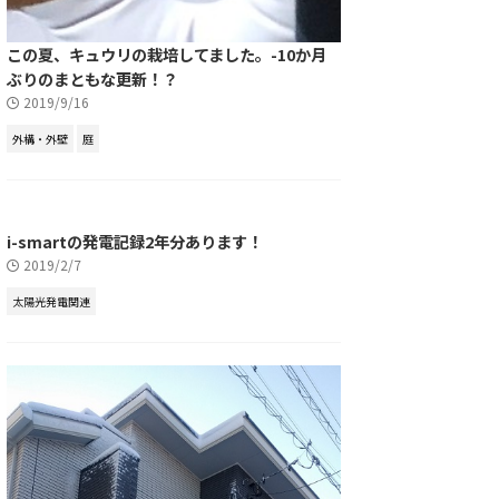
この夏、キュウリの栽培してました。-10か月
ぶりのまともな更新！？
2019/9/16
外構・外壁
庭
i-smartの発電記録2年分あります！
2019/2/7
太陽光発電関連