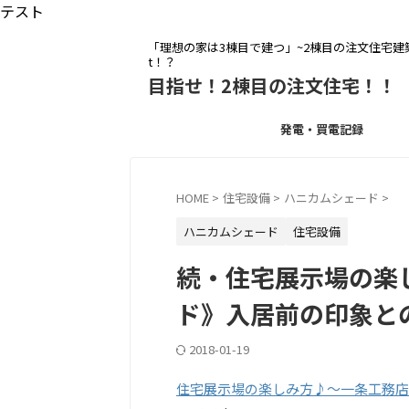
テスト
「理想の家は3棟目で建つ」~2棟目の注文住宅建築を
t！？
目指せ！2棟目の注文住宅！！
発電・買電記録
HOME
>
住宅設備
>
ハニカムシェード
>
ハニカムシェード
住宅設備
続・住宅展示場の楽
ド》入居前の印象と
2018-01-19
住宅展示場の楽しみ方♪～一条工務店《i