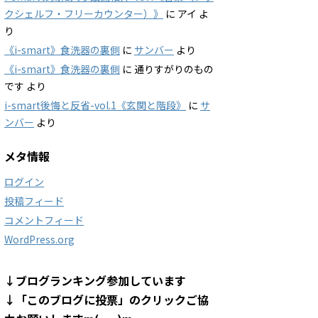
クシェルフ・フリーカウンター）》
に
アイ
よ
り
《i-smart》食洗器の裏側
に
サンバー
より
《i-smart》食洗器の裏側
に
通りすがりのもの
です
より
i-smart後悔と反省-vol.1《玄関と階段》
に
サ
ンバー
より
メタ情報
ログイン
投稿フィード
コメントフィード
WordPress.org
↓ブログランキング参加しています
↓「このブログに投票」のクリックご協