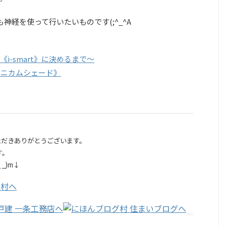
神経を使って行いたいものです(;^_^A
-smart》に決めるまで～
《ハニカムシェード》
ただきありがとうございます。
す。
_)m↓