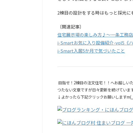
2棟目の設計をする時はもっと採光にも
〔関連記事〕
住宅展示場の楽しみ方♪～一条工務店《i
i-Smartお気に入り設備紹介-vol5
i-Smart入居5か月で気づいたこと
目指せ！2棟目の注文住宅！！へお越しい
つたない文章ですが日々更新を続けていま
↓よかったら下記クリックお願いしますm(_ 