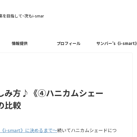
目指して~次もi-smar
情報提供
プロフィール
サンバー’s《i-smart
しみ方♪《④ハニカムシェー
の比較
-smart》に決めるまで～
続いてハニカムシェードにつ