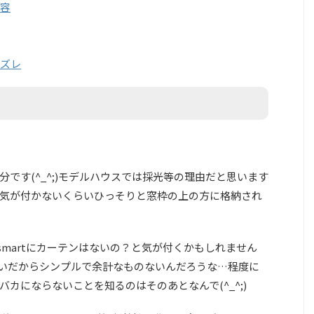
容
ズレ
です(^_^;)モデルハウスでは採光等の理由だと思います
気が付かないくらいひっそりと窓枠の上の方に格納され
smartにカーテンはないの？と気が付くかもしれません
くらいだからシンプルで余計なものないんだろうな…程度に
カにならないことを知るのはそのあとなんで(^_^;)