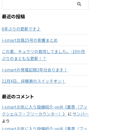
最近の投稿
6年ぶりの更新です♪
i-smart台風15号の影響まとめ
この夏、キュウリの栽培してました。-10か月
ぶりのまともな更新！？
i-smartの発電記録2年分あります！
11月4日、床暖房のスイッチオン！
最近のコメント
i-smartお気に入り設備紹介-vol4《書斎（ブッ
クシェルフ・フリーカウンター）》
に
サンバー
より
i-smartお気に入り設備紹介-vol4《書斎（ブッ