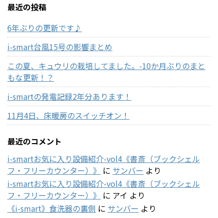
最近の投稿
6年ぶりの更新です♪
i-smart台風15号の影響まとめ
この夏、キュウリの栽培してました。-10か月ぶりのまと
もな更新！？
i-smartの発電記録2年分あります！
11月4日、床暖房のスイッチオン！
最近のコメント
i-smartお気に入り設備紹介-vol4《書斎（ブックシェル
フ・フリーカウンター）》
に
サンバー
より
i-smartお気に入り設備紹介-vol4《書斎（ブックシェル
フ・フリーカウンター）》
に
アイ
より
《i-smart》食洗器の裏側
に
サンバー
より