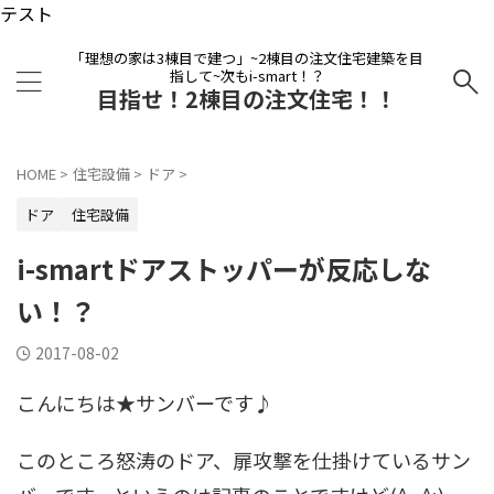
テスト
「理想の家は3棟目で建つ」~2棟目の注文住宅建築を目
指して~次もi-smart！？
目指せ！2棟目の注文住宅！！
HOME
>
住宅設備
>
ドア
>
ドア
住宅設備
i-smartドアストッパーが反応しな
い！？
2017-08-02
こんにちは★サンバーです♪
このところ怒涛のドア、扉攻撃を仕掛けているサン