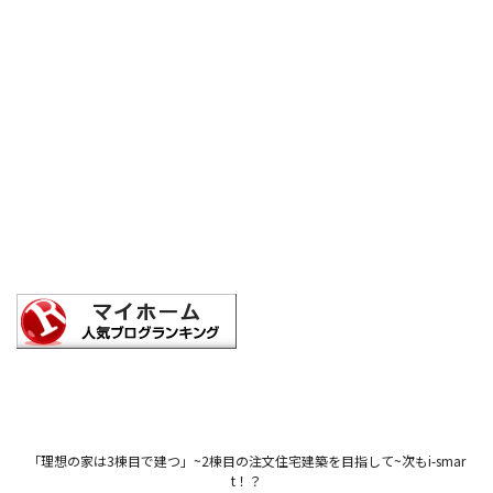
「理想の家は3棟目で建つ」~2棟目の注文住宅建築を目指して~次もi-smar
t！？