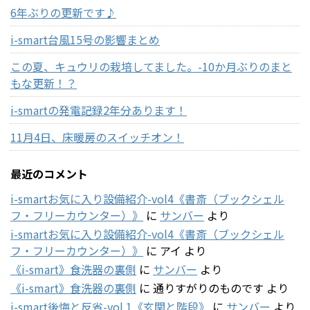
6年ぶりの更新です♪
i-smart台風15号の影響まとめ
この夏、キュウリの栽培してました。-10か月ぶりのまと
もな更新！？
i-smartの発電記録2年分あります！
11月4日、床暖房のスイッチオン！
最近のコメント
i-smartお気に入り設備紹介-vol4《書斎（ブックシェル
フ・フリーカウンター）》
に
サンバー
より
i-smartお気に入り設備紹介-vol4《書斎（ブックシェル
フ・フリーカウンター）》
に
アイ
より
《i-smart》食洗器の裏側
に
サンバー
より
《i-smart》食洗器の裏側
に
通りすがりのものです
より
i-smart後悔と反省-vol.1《玄関と階段》
に
サンバー
より