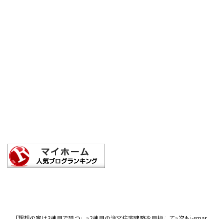
「理想の家は3棟目で建つ」~2棟目の注文住宅建築を目指して~次もi-smar