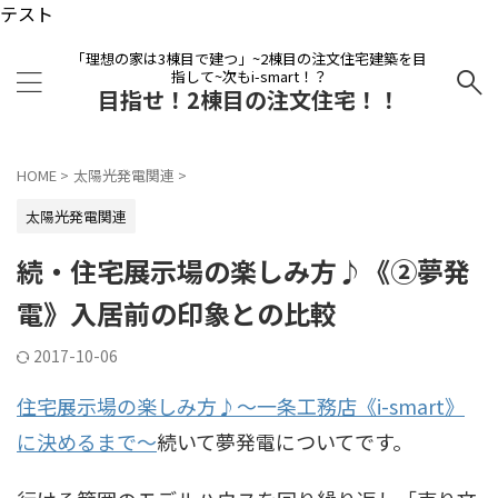
テスト
「理想の家は3棟目で建つ」~2棟目の注文住宅建築を目
指して~次もi-smart！？
目指せ！2棟目の注文住宅！！
HOME
>
太陽光発電関連
>
太陽光発電関連
続・住宅展示場の楽しみ方♪《②夢発
電》入居前の印象との比較
2017-10-06
住宅展示場の楽しみ方♪～一条工務店《i-smart》
に決めるまで～
続いて夢発電についてです。