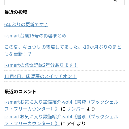
最近の投稿
6年ぶりの更新です♪
i-smart台風15号の影響まとめ
この夏、キュウリの栽培してました。-10か月ぶりのまと
もな更新！？
i-smartの発電記録2年分あります！
11月4日、床暖房のスイッチオン！
最近のコメント
i-smartお気に入り設備紹介-vol4《書斎（ブックシェル
フ・フリーカウンター）》
に
サンバー
より
i-smartお気に入り設備紹介-vol4《書斎（ブックシェル
フ・フリーカウンター）》
に
アイ
より