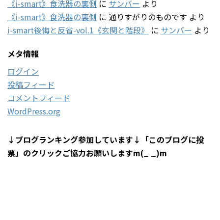
《i-smart》食洗器の裏側
に
サンバー
より
《i-smart》食洗器の裏側
に
通りすがりのものです
より
i-smart後悔と反省-vol.1《玄関と階段》
に
サンバー
より
メタ情報
ログイン
投稿フィード
コメントフィード
WordPress.org
↓ブログランキング参加しています↓「このブログに投
票」のクリックご協力お願いしますm(_ _)m