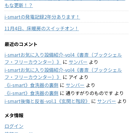
もな更新！？
i-smartの発電記録2年分あります！
11月4日、床暖房のスイッチオン！
最近のコメント
i-smartお気に入り設備紹介-vol4《書斎（ブックシェル
フ・フリーカウンター）》
に
サンバー
より
i-smartお気に入り設備紹介-vol4《書斎（ブックシェル
フ・フリーカウンター）》
に
アイ
より
《i-smart》食洗器の裏側
に
サンバー
より
《i-smart》食洗器の裏側
に
通りすがりのものです
より
i-smart後悔と反省-vol.1《玄関と階段》
に
サンバー
より
メタ情報
ログイン