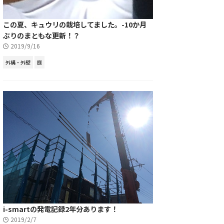
この夏、キュウリの栽培してました。-10か月
ぶりのまともな更新！？
2019/9/16
外構・外壁
庭
i-smartの発電記録2年分あります！
2019/2/7