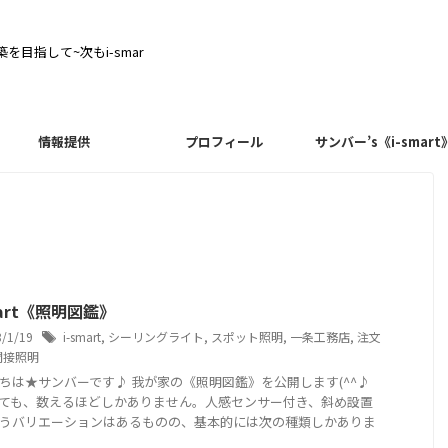
目指して~次もi-smar
情報提供
プロフィール
サンバー’s《i-smart
mart《照明図鑑》
8/1/19
i-smart
,
シーリングライト
,
スポット照明
,
一条工務店
,
注文
間接照明
ちは★サンバーです♪ 我が家の《照明図鑑》を公開します(^^♪
ても、数えるほどしかありません。人感センサー付き、斜め設置
うバリエーションはあるものの、基本的には次の種類しかありま