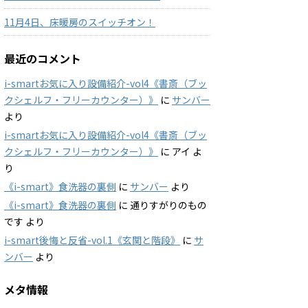
11月4日、床暖房のスイッチオン！
最近のコメント
i-smartお気に入り設備紹介-vol4《書斎（ブッ
クシェルフ・フリーカウンター）》
に
サンバー
より
i-smartお気に入り設備紹介-vol4《書斎（ブッ
クシェルフ・フリーカウンター）》
に
アイ
よ
り
《i-smart》食洗器の裏側
に
サンバー
より
《i-smart》食洗器の裏側
に
通りすがりのもの
です
より
i-smart後悔と反省-vol.1《玄関と階段》
に
サ
ンバー
より
メタ情報