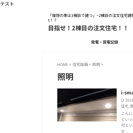
テスト
「理想の家は3棟目で建つ」~2棟目の注文住宅建築を
t！？
目指せ！2棟目の注文住宅！！
発電・買電記録
HOME
>
住宅設備
>
照明
>
照明
i-s
201
住宅
,
こんに
といっ
可とい
せ ...