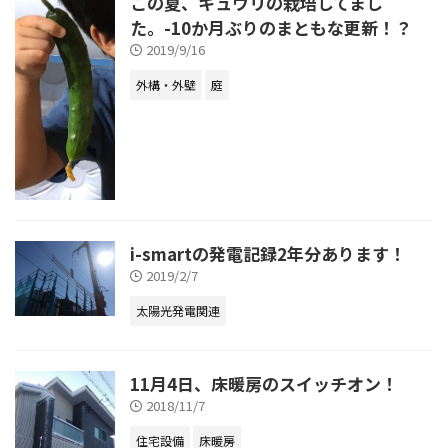
この夏、キュウリの栽培してまし
た。-10か月ぶりのまともな更新！？
2019/9/16
外構・外壁
庭
i-smartの発電記録2年分あります！
2019/2/7
太陽光発電関連
11月4日、床暖房のスイッチオン！
2018/11/7
住宅設備
床暖房