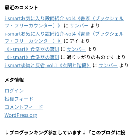
最近のコメント
i-smartお気に入り設備紹介-vol4《書斎（ブックシェル
フ・フリーカウンター）》
に
サンバー
より
i-smartお気に入り設備紹介-vol4《書斎（ブックシェル
フ・フリーカウンター）》
に
アイ
より
《i-smart》食洗器の裏側
に
サンバー
より
《i-smart》食洗器の裏側
に
通りすがりのものです
より
i-smart後悔と反省-vol.1《玄関と階段》
に
サンバー
より
メタ情報
ログイン
投稿フィード
コメントフィード
WordPress.org
↓ブログランキング参加しています↓「このブログに投