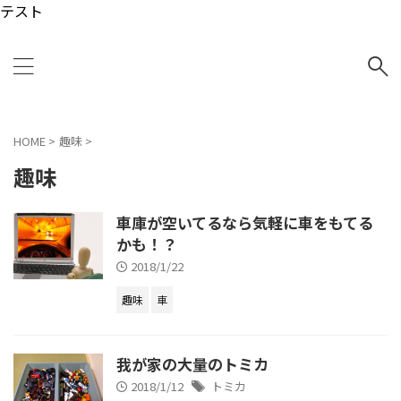
テスト
HOME
>
趣味
>
趣味
車庫が空いてるなら気軽に車をもてる
かも！？
2018/1/22
趣味
車
我が家の大量のトミカ
2018/1/12
トミカ