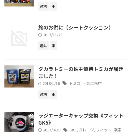
趣味
車
旅のお供に（シートクッション）
2017/11/23
趣味
車
タカラトミーの株主優待トミカが届き
ました！
2018/1/16
トミカ
,
一条工務店
趣味
車
ラジエーターキャップ交換《フィット
GK5》
2017/9/18
GK5
,
ガレージ
,
フィット
,
車庫