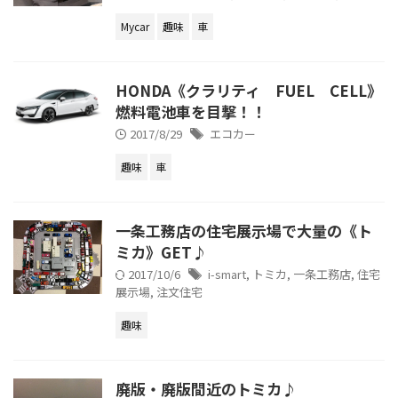
Mycar
趣味
車
HONDA《クラリティ FUEL CELL》
燃料電池車を目撃！！
2017/8/29
エコカー
趣味
車
一条工務店の住宅展示場で大量の《ト
ミカ》GET♪
2017/10/6
i-smart
,
トミカ
,
一条工務店
,
住宅
展示場
,
注文住宅
趣味
廃版・廃版間近のトミカ♪