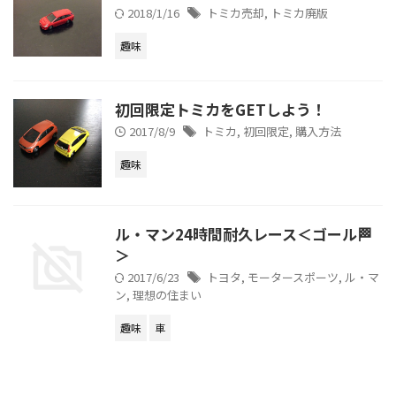
2018/1/16
トミカ売却
,
トミカ廃版
趣味
初回限定トミカをGETしよう！
2017/8/9
トミカ
,
初回限定
,
購入方法
趣味
ル・マン24時間耐久レース＜ゴール🏁
＞
2017/6/23
トヨタ
,
モータースポーツ
,
ル・マ
ン
,
理想の住まい
趣味
車