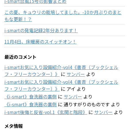
i-smart台風15号の影響まとめ
この夏、キュウリの栽培してました。-10か月ぶりのまと
もな更新！？
i-smartの発電記録2年分あります！
11月4日、床暖房のスイッチオン！
最近のコメント
i-smartお気に入り設備紹介-vol4《書斎（ブックシェル
フ・フリーカウンター）》
に
サンバー
より
i-smartお気に入り設備紹介-vol4《書斎（ブックシェル
フ・フリーカウンター）》
に
アイ
より
《i-smart》食洗器の裏側
に
サンバー
より
《i-smart》食洗器の裏側
に
通りすがりのものです
より
i-smart後悔と反省-vol.1《玄関と階段》
に
サンバー
より
メタ情報