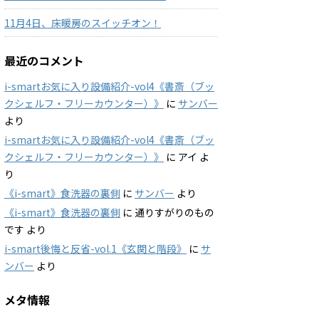
11月4日、床暖房のスイッチオン！
最近のコメント
i-smartお気に入り設備紹介-vol4《書斎（ブッ
クシェルフ・フリーカウンター）》
に
サンバー
より
i-smartお気に入り設備紹介-vol4《書斎（ブッ
クシェルフ・フリーカウンター）》
に
アイ
よ
り
《i-smart》食洗器の裏側
に
サンバー
より
《i-smart》食洗器の裏側
に
通りすがりのもの
です
より
i-smart後悔と反省-vol.1《玄関と階段》
に
サ
ンバー
より
メタ情報