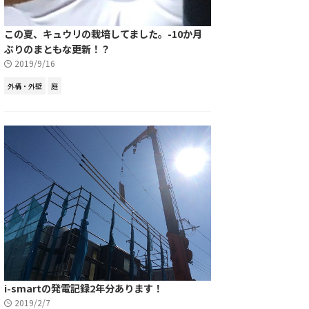
この夏、キュウリの栽培してました。-10か月
ぶりのまともな更新！？
2019/9/16
外構・外壁
庭
i-smartの発電記録2年分あります！
2019/2/7