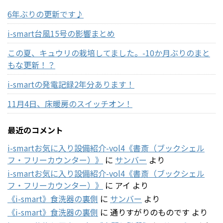
6年ぶりの更新です♪
i-smart台風15号の影響まとめ
この夏、キュウリの栽培してました。-10か月ぶりのまと
もな更新！？
i-smartの発電記録2年分あります！
11月4日、床暖房のスイッチオン！
最近のコメント
i-smartお気に入り設備紹介-vol4《書斎（ブックシェル
フ・フリーカウンター）》
に
サンバー
より
i-smartお気に入り設備紹介-vol4《書斎（ブックシェル
フ・フリーカウンター）》
に
アイ
より
《i-smart》食洗器の裏側
に
サンバー
より
《i-smart》食洗器の裏側
に
通りすがりのものです
より