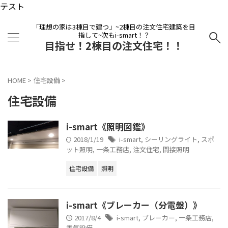
テスト
「理想の家は3棟目で建つ」~2棟目の注文住宅建築を目
指して~次もi-smart！？
目指せ！2棟目の注文住宅！！
HOME
>
住宅設備
>
住宅設備
i-smart《照明図鑑》
2018/1/19
i-smart
,
シーリングライト
,
スポ
ット照明
,
一条工務店
,
注文住宅
,
間接照明
住宅設備
照明
i-smart《ブレーカー（分電盤）》
2017/8/4
i-smart
,
ブレーカー
,
一条工務店
,
電気設備