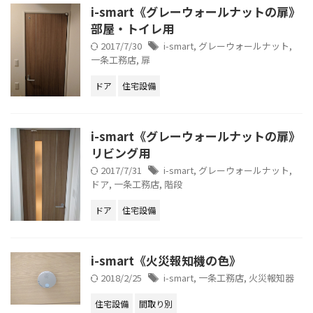
i-smart《グレーウォールナットの扉》
部屋・トイレ用
2017/7/30
i-smart
,
グレーウォールナット
,
一条工務店
,
扉
ドア
住宅設備
i-smart《グレーウォールナットの扉》
リビング用
2017/7/31
i-smart
,
グレーウォールナット
,
ドア
,
一条工務店
,
階段
ドア
住宅設備
i-smart《火災報知機の色》
2018/2/25
i-smart
,
一条工務店
,
火災報知器
住宅設備
間取り別