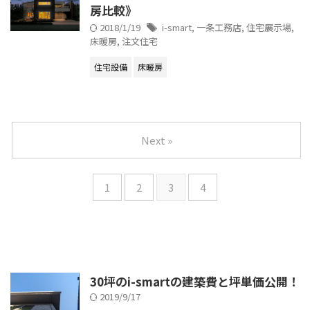
房比較》
2018/1/19
i-smart
,
一条工務店
,
住宅展示場
,
床暖房
,
注文住宅
住宅設備
床暖房
Next »
1
2
3
4
30坪のi-smartの建築費と坪単価公開！
2019/9/17