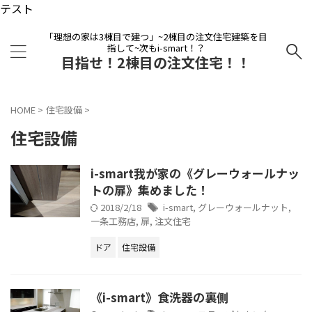
テスト
「理想の家は3棟目で建つ」~2棟目の注文住宅建築を目
指して~次もi-smart！？
目指せ！2棟目の注文住宅！！
HOME
>
住宅設備
>
住宅設備
i-smart我が家の《グレーウォールナッ
トの扉》集めました！
2018/2/18
i-smart
,
グレーウォールナット
,
一条工務店
,
扉
,
注文住宅
ドア
住宅設備
《i-smart》食洗器の裏側