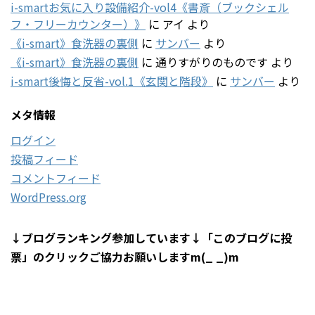
i-smartお気に入り設備紹介-vol4《書斎（ブックシェル
フ・フリーカウンター）》
に
アイ
より
《i-smart》食洗器の裏側
に
サンバー
より
《i-smart》食洗器の裏側
に
通りすがりのものです
より
i-smart後悔と反省-vol.1《玄関と階段》
に
サンバー
より
メタ情報
ログイン
投稿フィード
コメントフィード
WordPress.org
↓ブログランキング参加しています↓「このブログに投
票」のクリックご協力お願いしますm(_ _)m