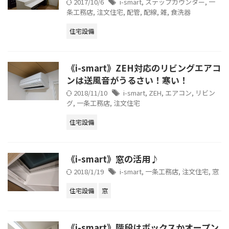
2017/10/6
i-smart
,
ステップカウンター
,
一
条工務店
,
注文住宅
,
配管
,
配線
,
雑
,
食洗器
住宅設備
《i-smart》ZEH対応のリビングエアコ
ンは送風音がうるさい！寒い！
2018/11/10
i-smart
,
ZEH
,
エアコン
,
リビン
グ
,
一条工務店
,
注文住宅
住宅設備
《i-smart》窓の活用♪
2018/1/19
i-smart
,
一条工務店
,
注文住宅
,
窓
住宅設備
窓
《i-smart》階段はボックスかオープン