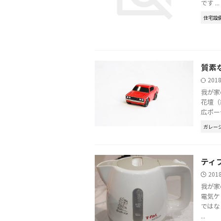
です ...
住宅設
質素
201
我が家
花壇（
広ポー
ガレー
ティ
201
我が家
電気ケ
ではな
...