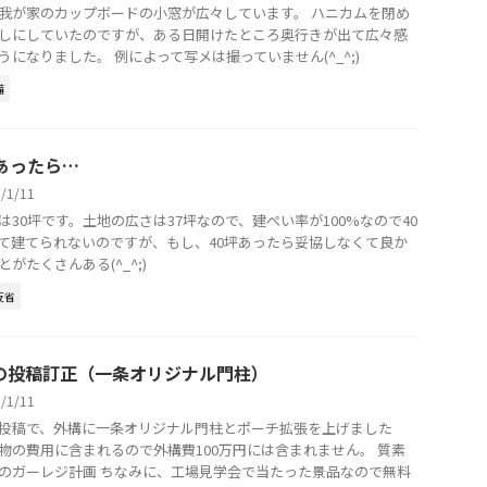
我が家のカップボードの小窓が広々しています。 ハニカムを閉め
しにしていたのですが、ある日開けたところ奥行きが出て広々感
うになりました。 例によって写メは撮っていません(^_^;)
備
坪あったら…
8/1/11
は30坪です。土地の広さは37坪なので、建ぺい率が100%なので40
て建てられないのですが、もし、40坪あったら妥協しなくて良か
とがたくさんある(^_^;)
反省
の投稿訂正（一条オリジナル門柱）
8/1/11
投稿で、外構に一条オリジナル門柱とポーチ拡張を上げました
物の費用に含まれるので外構費100万円には含まれません。 質素
のガーレジ計画 ちなみに、工場見学会で当たった景品なので無料