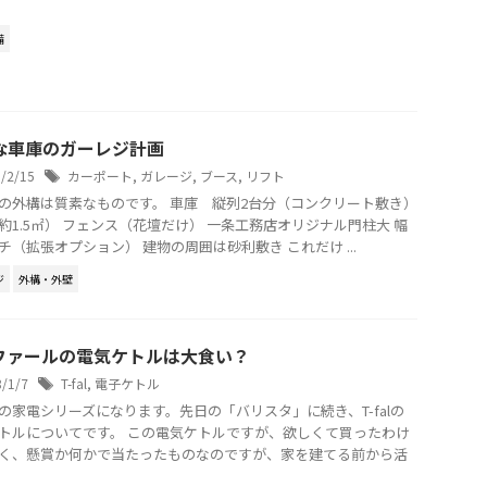
備
な車庫のガーレジ計画
8/2/15
カーポート
,
ガレージ
,
ブース
,
リフト
の外構は質素なものです。 車庫 縦列2台分（コンクリート敷き）
約1.5㎡） フェンス（花壇だけ） 一条工務店オリジナル門柱大 幅
チ（拡張オプション） 建物の周囲は砂利敷き これだけ ...
ジ
外構・外壁
ファールの電気ケトルは大食い？
8/1/7
T-fal
,
電子ケトル
の家電シリーズになります。先日の「バリスタ」に続き、T-falの
トルについてです。 この電気ケトルですが、欲しくて買ったわけ
く、懸賞か何かで当たったものなのですが、家を建てる前から活