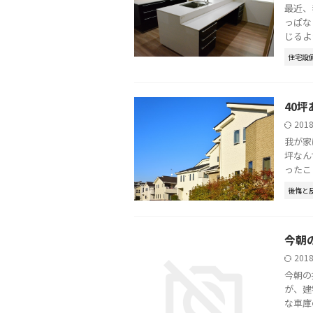
最近、
っぱな
じるよ
住宅設
40
201
我が家
坪なん
ったこ
後悔と
今朝
201
今朝の
が、建
な車庫