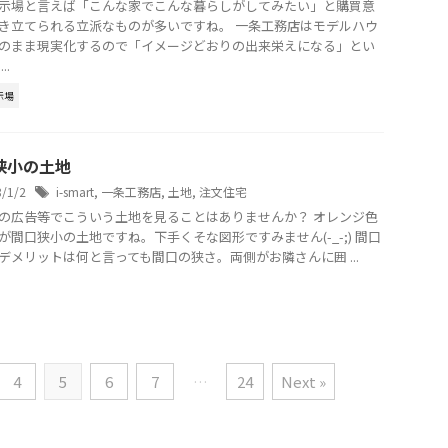
示場と言えば「こんな家でこんな暮らしがしてみたい」と購買意
き立てられる立派なものが多いですね。 一条工務店はモデルハウ
のまま現実化するので「イメージどおりの出来栄えになる」とい
..
示場
狭小の土地
8/1/2
i-smart
,
一条工務店
,
土地
,
注文住宅
の広告等でこういう土地を見ることはありませんか？ オレンジ色
が間口狭小の土地ですね。下手くそな図形ですみません(-_-;) 間口
デメリットは何と言っても間口の狭さ。両側がお隣さんに囲 ...
4
5
6
7
…
24
Next »