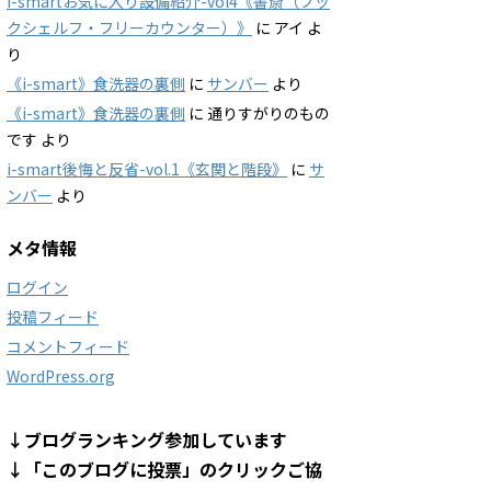
i-smartお気に入り設備紹介-vol4《書斎（ブッ
クシェルフ・フリーカウンター）》
に
アイ
よ
り
《i-smart》食洗器の裏側
に
サンバー
より
《i-smart》食洗器の裏側
に
通りすがりのもの
です
より
i-smart後悔と反省-vol.1《玄関と階段》
に
サ
ンバー
より
メタ情報
ログイン
投稿フィード
コメントフィード
WordPress.org
↓ブログランキング参加しています
↓「このブログに投票」のクリックご協