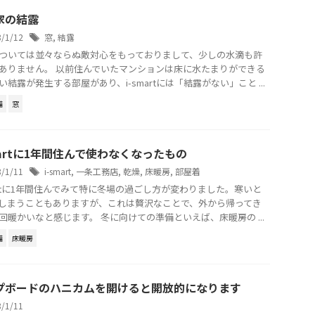
家の結露
8/1/12
窓
,
結露
ついては並々ならぬ敵対心をもっておりまして、少しの水滴も許
ありません。 以前住んでいたマンションは床に水たまりができる
い結露が発生する部屋があり、i-smartには「結露がない」こと ...
備
窓
martに1年間住んで使わなくなったもの
8/1/11
i-smart
,
一条工務店
,
乾燥
,
床暖房
,
部屋着
martに1年間住んでみて特に冬場の過ごし方が変わりました。寒いと
しまうこともありますが、これは贅沢なことで、外から帰ってき
回暖かいなと感じます。 冬に向けての準備といえば、床暖房の ...
備
床暖房
プボードのハニカムを開けると開放的になります
8/1/11