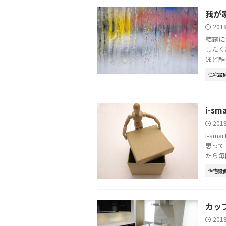
我が
201
結露に
したく
ほど酷
住宅設
i-s
201
i-s
思って
たら毎
住宅設
カッ
201