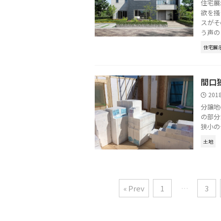
住宅展
欲を掻
スがそ
う声の .
住宅展
間口
201
分譲地
の部分
狭小の
土地
« Prev
1
…
3