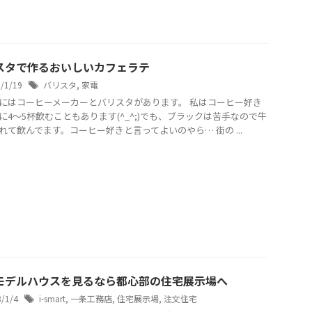
スタで作るおいしいカフェラテ
8/1/19
バリスタ
,
家電
にはコーヒーメーカーとバリスタがあります。 私はコーヒー好き
に4〜5杯飲むこともあります(^_^;)でも、ブラックは苦手なので牛
れて飲んでます。コーヒー好きと言ってよいのやら… 街の ...
モデルハウスを見るなら都心部の住宅展示場へ
8/1/4
i-smart
,
一条工務店
,
住宅展示場
,
注文住宅