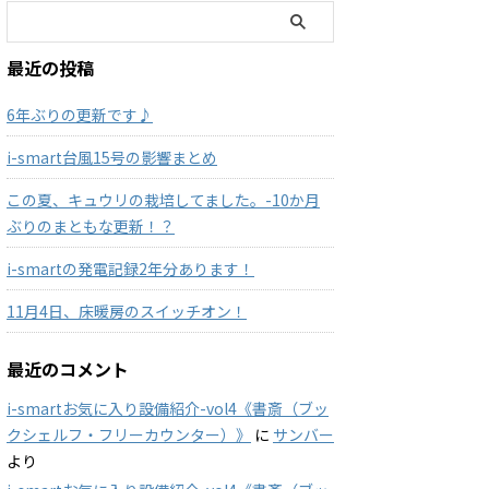
最近の投稿
6年ぶりの更新です♪
i-smart台風15号の影響まとめ
この夏、キュウリの栽培してました。-10か月
ぶりのまともな更新！？
i-smartの発電記録2年分あります！
11月4日、床暖房のスイッチオン！
最近のコメント
i-smartお気に入り設備紹介-vol4《書斎（ブッ
クシェルフ・フリーカウンター）》
に
サンバー
より