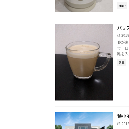
other
バリ
201
我が家
で一日
乳を入
家電
狭小
201