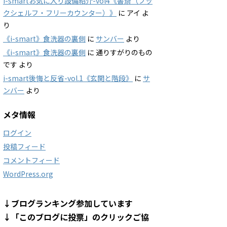
i-smartお気に入り設備紹介-vol4《書斎（ブッ
クシェルフ・フリーカウンター）》
に
アイ
よ
り
《i-smart》食洗器の裏側
に
サンバー
より
《i-smart》食洗器の裏側
に
通りすがりのもの
です
より
i-smart後悔と反省-vol.1《玄関と階段》
に
サ
ンバー
より
メタ情報
ログイン
投稿フィード
コメントフィード
WordPress.org
↓ブログランキング参加しています
↓「このブログに投票」のクリックご協