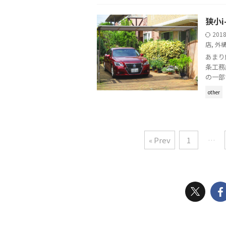
狭小i
201
店
,
外
あまり
条工務
の一部
other
« Prev
1
…