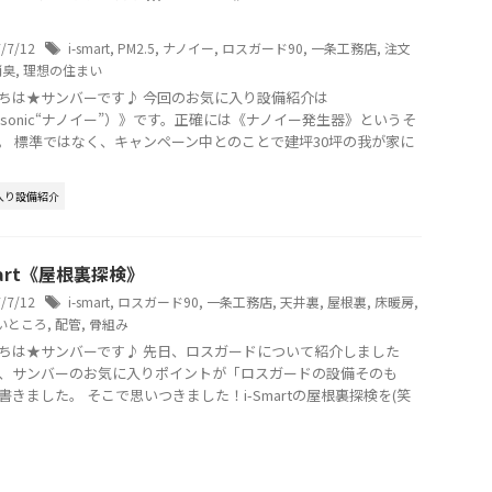
7/7/12
i-smart
,
PM2.5
,
ナノイー
,
ロスガード90
,
一条工務店
,
注文
消臭
,
理想の住まい
ちは★サンバーです♪ 今回のお気に入り設備紹介は
nasonic“ナノイー”）》です。正確には《ナノイー発生器》というそ
。 標準ではなく、キャンペーン中とのことで建坪30坪の我が家に
入り設備紹介
mart《屋根裏探検》
7/7/12
i-smart
,
ロスガード90
,
一条工務店
,
天井裏
,
屋根裏
,
床暖房
,
いところ
,
配管
,
骨組み
ちは★サンバーです♪ 先日、ロスガードについて紹介しました
、サンバーのお気に入りポイントが「ロスガードの設備そのも
書きました。 そこで思いつきました！i-Smartの屋根裏探検を(笑