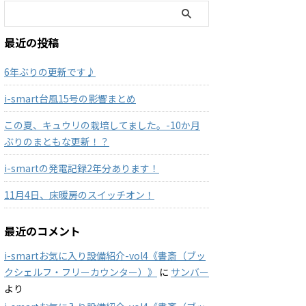
最近の投稿
6年ぶりの更新です♪
i-smart台風15号の影響まとめ
この夏、キュウリの栽培してました。-10か月
ぶりのまともな更新！？
i-smartの発電記録2年分あります！
11月4日、床暖房のスイッチオン！
最近のコメント
i-smartお気に入り設備紹介-vol4《書斎（ブッ
クシェルフ・フリーカウンター）》
に
サンバー
より