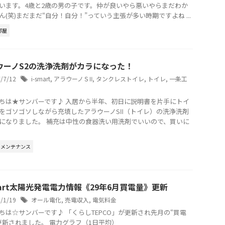
います。4歳と2歳の男の子です。仲が良いやら悪いやらまだわか
ん(笑)まだまだ“自分！自分！”っていう主張が多い時期ですよね ...
部屋
ウーノS2の洗浄洗剤がカラになった！
7/7/12
i-smart
,
アラウーノＳⅡ
,
タンクレストイレ
,
トイレ
,
一条工
ちは★サンバーです♪ 入居から半年、初日に説明書を片手にトイ
をゴソゴソしながら充填したアラウーノSⅡ（トイレ）の洗浄洗剤
になりました。 補充は中性の食器洗い用洗剤でいいので、買いに
メンテナンス
mart太陽光発電電力情報《29年6月買電量》更新
8/1/19
オール電化
,
売電収入
,
電気料金
ちは☆サンバーです♪ 「くらしTEPCO」が更新され先月の“買電
更新されました。 電力グラフ（1日平均）