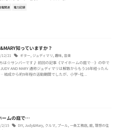
発電関連
電力記録
Y&MARY知っていますか？
7/12/21
ギター
,
ジュディマリ
,
趣味
,
音楽
ちは☆サンバーです♪ 前回の記事《マイホームの庭で…》の中で
 JUDY AND MARY 通称ジュディマリは解散からもう16年経ったん
… 結成から約9年程の活動期間でしたが、小学~社 ...
ホームの庭で…
8/2/15
DIY
,
Judy&Mary
,
クルマ
,
プール
,
一条工務店
,
庭
,
理想の住