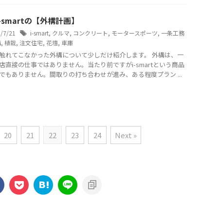
-smartの【外構計画】
8/7/21
i-smart
,
クルマ
,
コンクリート
,
モータースポーツ
,
一条工務
構
,
植栽
,
注文住宅
,
花壇
,
車庫
触れてこなかった外構について少しだけ紹介します。 外構は、一
店直接の仕事ではありません。当たり前ですがi-smartという商品
でもありません。間取りの打ち合わせが進み、ある程度プラン ...
20
21
22
23
24
Next »