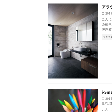
アラ
201
こんに
の続き
洗浄液の
メンテ
i-
201
住宅
,
こんに