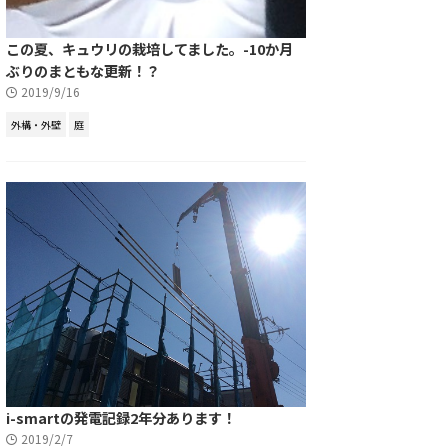
この夏、キュウリの栽培してました。-10か月
ぶりのまともな更新！？
2019/9/16
外構・外壁
庭
i-smartの発電記録2年分あります！
2019/2/7