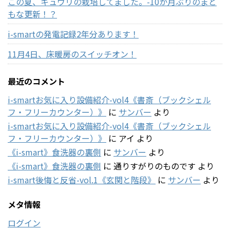
この夏、キュウリの栽培してました。-10か月ぶりのまと
もな更新！？
i-smartの発電記録2年分あります！
11月4日、床暖房のスイッチオン！
最近のコメント
i-smartお気に入り設備紹介-vol4《書斎（ブックシェル
フ・フリーカウンター）》
に
サンバー
より
i-smartお気に入り設備紹介-vol4《書斎（ブックシェル
フ・フリーカウンター）》
に
アイ
より
《i-smart》食洗器の裏側
に
サンバー
より
《i-smart》食洗器の裏側
に
通りすがりのものです
より
i-smart後悔と反省-vol.1《玄関と階段》
に
サンバー
より
メタ情報
ログイン