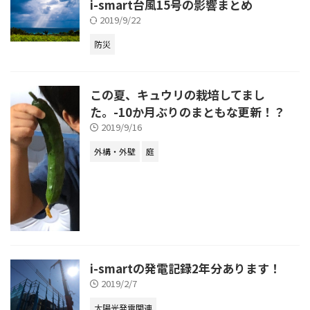
i-smart台風15号の影響まとめ
2019/9/22
防災
この夏、キュウリの栽培してまし
た。-10か月ぶりのまともな更新！？
2019/9/16
外構・外壁
庭
i-smartの発電記録2年分あります！
2019/2/7
太陽光発電関連