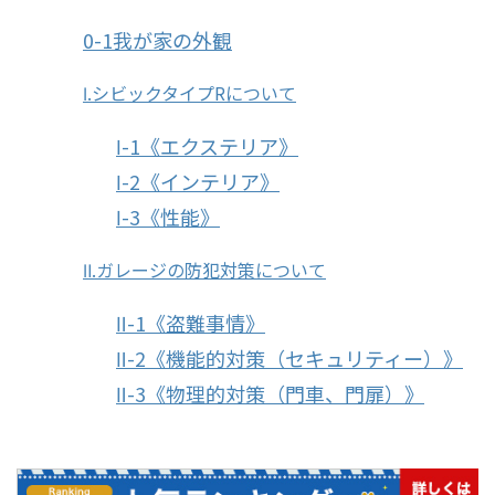
0-1我が家の外観
Ⅰ.シビックタイプRについて
Ⅰ-1《エクステリア》
Ⅰ-2《インテリア》
Ⅰ-3《性能》
Ⅱ.ガレージの防犯対策について
Ⅱ-1《盗難事情》
Ⅱ-2《機能的対策（セキュリティー）》
Ⅱ-3《物理的対策（門車、門扉）》