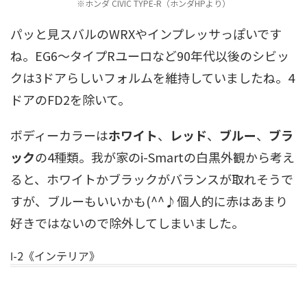
※ホンダ CIVIC TYPE-R（ホンダHPより）
パッと見スバルのWRXやインプレッサっぽいです
ね。EG6～タイプRユーロなど90年代以後のシビッ
クは3ドアらしいフォルムを維持していましたね。4
ドアのFD2を除いて。
ボディーカラーは
ホワイト
、
レッド
、
ブルー
、
ブラ
ック
の4種類。我が家のi-Smartの白黒外観から考え
ると、ホワイトかブラックがバランスが取れそうで
すが、ブルーもいいかも(^^♪個人的に赤はあまり
好きではないので除外してしまいました。
Ⅰ-2《インテリア》