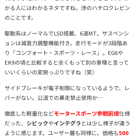
かる人にはわかるネタですね。渉のハチロクレビン
のことです。
駆動系はノーマルでLSD搭載、6速MT。サスペンシ
ョンは減衰力調整機能付き。走行モードが3段階あ
り「コンフォート・スポーツ・レース」。EG6や
EK9の頃と比較すると全くもって別の車種と言って
いいくらいの変貌っぷりですね（笑）
サイドブレーキが電子制御になっているようで、レ
バーがない。公道での暴走禁止使用か…
徹底した軽量化など
モータースポーツ参戦前提
仕様
だった、
シビック
や
インテグラ
とは少し様子が違う
ように感じます。ユーザー層も同様に。価格も
500