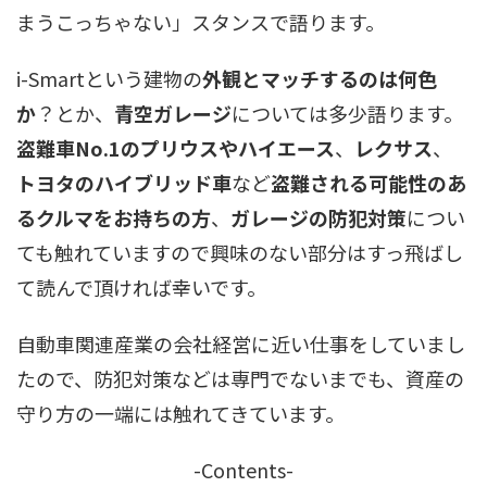
まうこっちゃない」スタンスで語ります。
i-Smartという建物の
外観とマッチするのは何色
か
？とか、
青空ガレージ
については多少語ります。
盗難車No.1のプリウスやハイエース
、
レクサス
、
トヨタのハイブリッド車
など
盗難される可能性のあ
るクルマをお持ちの方
、
ガレージの防犯対策
につい
ても触れていますので興味のない部分はすっ飛ばし
て読んで頂ければ幸いです。
自動車関連産業の会社経営に近い仕事をしていまし
たので、防犯対策などは専門でないまでも、資産の
守り方の一端には触れてきています。
-Contents-