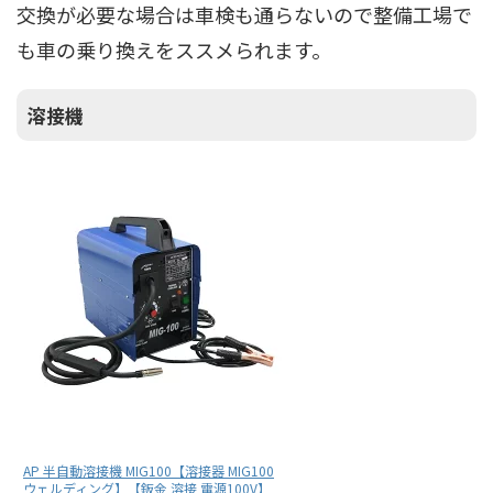
交換が必要な場合は車検も通らないので整備工場で
も車の乗り換えをススメられます。
溶接機
AP 半自動溶接機 MIG100【溶接器 MIG100
ウェルディング】【鈑金 溶接 電源100V】