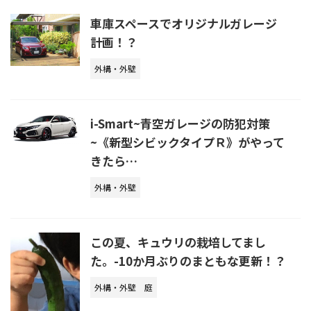
車庫スペースでオリジナルガレージ
計画！？
外構・外壁
i-Smart~青空ガレージの防犯対策
~《新型シビックタイプＲ》がやって
きたら…
外構・外壁
この夏、キュウリの栽培してまし
た。-10か月ぶりのまともな更新！？
外構・外壁
庭