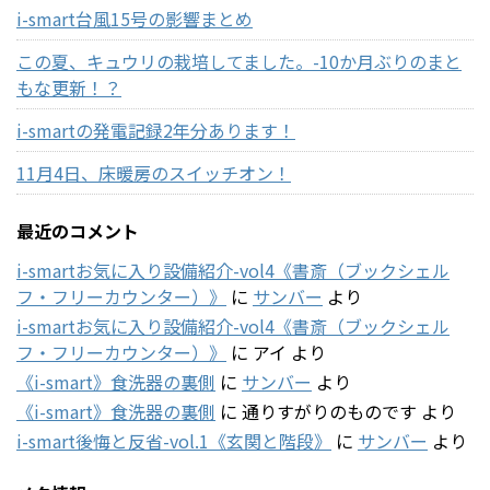
i-smart台風15号の影響まとめ
この夏、キュウリの栽培してました。-10か月ぶりのまと
もな更新！？
i-smartの発電記録2年分あります！
11月4日、床暖房のスイッチオン！
最近のコメント
i-smartお気に入り設備紹介-vol4《書斎（ブックシェル
フ・フリーカウンター）》
に
サンバー
より
i-smartお気に入り設備紹介-vol4《書斎（ブックシェル
フ・フリーカウンター）》
に
アイ
より
《i-smart》食洗器の裏側
に
サンバー
より
《i-smart》食洗器の裏側
に
通りすがりのものです
より
i-smart後悔と反省-vol.1《玄関と階段》
に
サンバー
より