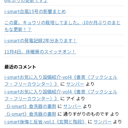
6年ぶりの更新です♪
i-smart台風15号の影響まとめ
この夏、キュウリの栽培してました。-10か月ぶりのまと
もな更新！？
i-smartの発電記録2年分あります！
11月4日、床暖房のスイッチオン！
最近のコメント
i-smartお気に入り設備紹介-vol4《書斎（ブックシェル
フ・フリーカウンター）》
に
サンバー
より
i-smartお気に入り設備紹介-vol4《書斎（ブックシェル
フ・フリーカウンター）》
に
アイ
より
《i-smart》食洗器の裏側
に
サンバー
より
《i-smart》食洗器の裏側
に
通りすがりのものです
より
i-smart後悔と反省-vol.1《玄関と階段》
に
サンバー
より