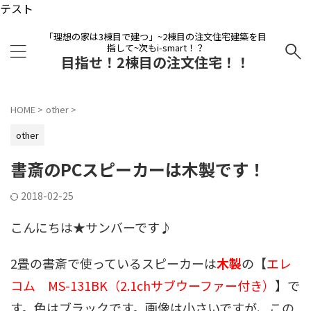
テスト
「理想の家は3棟目で建つ」~2棟目の注文住宅建築を目
指して~次もi-smart！？
目指せ！2棟目の注文住宅！！
HOME
>
other
>
other
書斎のPCスピーカーは木製です！
2018-02-25
こんにちは★サンバーです♪
2畳の書斎で使っているスピーカーは
木製
の【
エレ
コム MS-131BK（2.1chサブウーファー付き）
】で
す。色はブラックです。画像は小さいですが、この