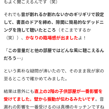
もよく聞こえるんです（笑）
それでも
音が割れるか割れないかのギリギリで設定
して、書斎のドアを締め、隙間に簡易的なデッドニ
ングを施して聴いたところ
（そこまでするか
（笑））、
かなりの臨場感が出ました
よ！
「
この音量だと他の部屋ではどんな風に聴こえるん
だろう…
」
という素朴な疑問が沸いたので、そのまま我が家の
至るところで確かめてみました。
結果は意外にも
直上の2階の子供部屋が一番影響を
受けてました。壁から振動が伝わるみたいです
。音
漏れの影響を一番受けるのは真横のキッチンですね