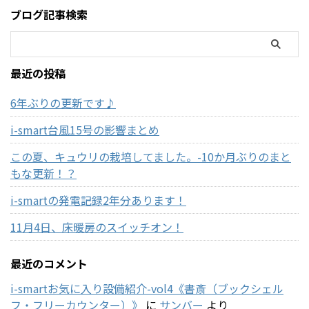
ブログ記事検索
最近の投稿
6年ぶりの更新です♪
i-smart台風15号の影響まとめ
この夏、キュウリの栽培してました。-10か月ぶりのまと
もな更新！？
i-smartの発電記録2年分あります！
11月4日、床暖房のスイッチオン！
最近のコメント
i-smartお気に入り設備紹介-vol4《書斎（ブックシェル
フ・フリーカウンター）》
に
サンバー
より