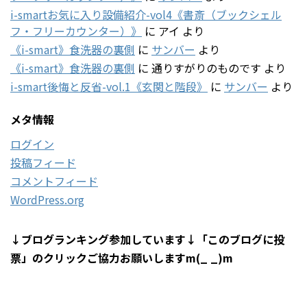
i-smartお気に入り設備紹介-vol4《書斎（ブックシェル
フ・フリーカウンター）》
に
アイ
より
《i-smart》食洗器の裏側
に
サンバー
より
《i-smart》食洗器の裏側
に
通りすがりのものです
より
i-smart後悔と反省-vol.1《玄関と階段》
に
サンバー
より
メタ情報
ログイン
投稿フィード
コメントフィード
WordPress.org
↓ブログランキング参加しています↓「このブログに投
票」のクリックご協力お願いしますm(_ _)m