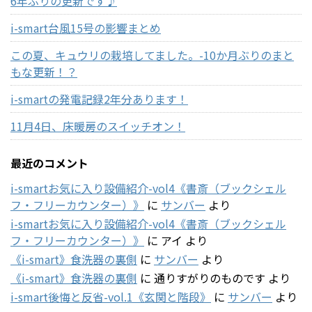
6年ぶりの更新です♪
i-smart台風15号の影響まとめ
この夏、キュウリの栽培してました。-10か月ぶりのまと
もな更新！？
i-smartの発電記録2年分あります！
11月4日、床暖房のスイッチオン！
最近のコメント
i-smartお気に入り設備紹介-vol4《書斎（ブックシェル
フ・フリーカウンター）》
に
サンバー
より
i-smartお気に入り設備紹介-vol4《書斎（ブックシェル
フ・フリーカウンター）》
に
アイ
より
《i-smart》食洗器の裏側
に
サンバー
より
《i-smart》食洗器の裏側
に
通りすがりのものです
より
i-smart後悔と反省-vol.1《玄関と階段》
に
サンバー
より