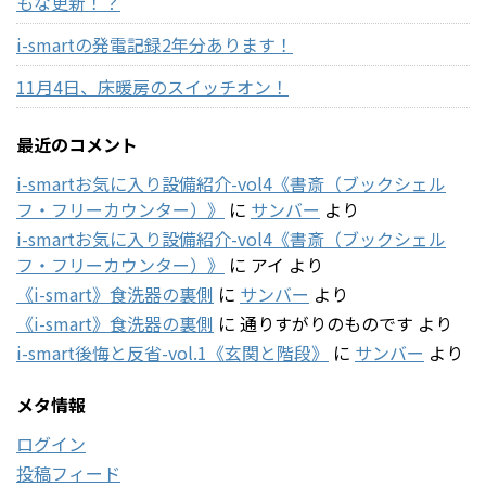
もな更新！？
i-smartの発電記録2年分あります！
11月4日、床暖房のスイッチオン！
最近のコメント
i-smartお気に入り設備紹介-vol4《書斎（ブックシェル
フ・フリーカウンター）》
に
サンバー
より
i-smartお気に入り設備紹介-vol4《書斎（ブックシェル
フ・フリーカウンター）》
に
アイ
より
《i-smart》食洗器の裏側
に
サンバー
より
《i-smart》食洗器の裏側
に
通りすがりのものです
より
i-smart後悔と反省-vol.1《玄関と階段》
に
サンバー
より
メタ情報
ログイン
投稿フィード