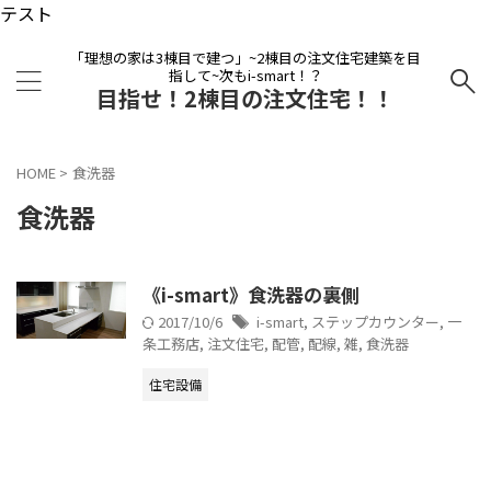
テスト
「理想の家は3棟目で建つ」~2棟目の注文住宅建築を目
指して~次もi-smart！？
目指せ！2棟目の注文住宅！！
HOME
>
食洗器
食洗器
《i-smart》食洗器の裏側
2017/10/6
i-smart
,
ステップカウンター
,
一
条工務店
,
注文住宅
,
配管
,
配線
,
雑
,
食洗器
住宅設備