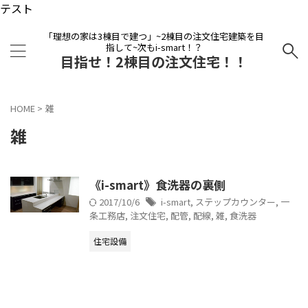
テスト
「理想の家は3棟目で建つ」~2棟目の注文住宅建築を目
指して~次もi-smart！？
目指せ！2棟目の注文住宅！！
HOME
>
雑
雑
《i-smart》食洗器の裏側
2017/10/6
i-smart
,
ステップカウンター
,
一
条工務店
,
注文住宅
,
配管
,
配線
,
雑
,
食洗器
住宅設備