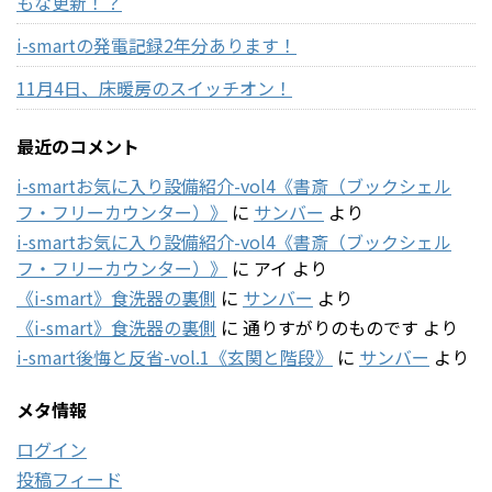
もな更新！？
i-smartの発電記録2年分あります！
11月4日、床暖房のスイッチオン！
最近のコメント
i-smartお気に入り設備紹介-vol4《書斎（ブックシェル
フ・フリーカウンター）》
に
サンバー
より
i-smartお気に入り設備紹介-vol4《書斎（ブックシェル
フ・フリーカウンター）》
に
アイ
より
《i-smart》食洗器の裏側
に
サンバー
より
《i-smart》食洗器の裏側
に
通りすがりのものです
より
i-smart後悔と反省-vol.1《玄関と階段》
に
サンバー
より
メタ情報
ログイン
投稿フィード