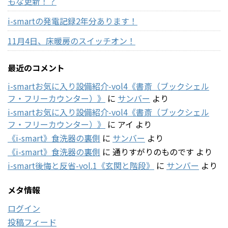
もな更新！？
i-smartの発電記録2年分あります！
11月4日、床暖房のスイッチオン！
最近のコメント
i-smartお気に入り設備紹介-vol4《書斎（ブックシェル
フ・フリーカウンター）》
に
サンバー
より
i-smartお気に入り設備紹介-vol4《書斎（ブックシェル
フ・フリーカウンター）》
に
アイ
より
《i-smart》食洗器の裏側
に
サンバー
より
《i-smart》食洗器の裏側
に
通りすがりのものです
より
i-smart後悔と反省-vol.1《玄関と階段》
に
サンバー
より
メタ情報
ログイン
投稿フィード