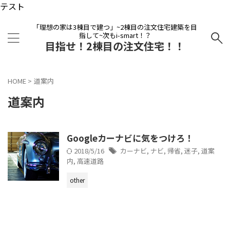
テスト
「理想の家は3棟目で建つ」~2棟目の注文住宅建築を目
指して~次もi-smart！？
目指せ！2棟目の注文住宅！！
HOME
>
道案内
道案内
Googleカーナビに気をつけろ！
2018/5/16
カーナビ
,
ナビ
,
帰省
,
迷子
,
道案
内
,
高速道路
other