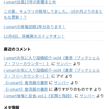
i-smart台風15号の影響まとめ
この夏、キュウリの栽培してました。-10か月ぶりのまと
もな更新！？
i-smartの発電記録2年分あります！
11月4日、床暖房のスイッチオン！
最近のコメント
i-smartお気に入り設備紹介-vol4《書斎（ブックシェル
フ・フリーカウンター）》
に
サンバー
より
i-smartお気に入り設備紹介-vol4《書斎（ブックシェル
フ・フリーカウンター）》
に
アイ
より
《i-smart》食洗器の裏側
に
サンバー
より
《i-smart》食洗器の裏側
に
通りすがりのものです
より
i-smart後悔と反省-vol.1《玄関と階段》
に
サンバー
より
メタ情報