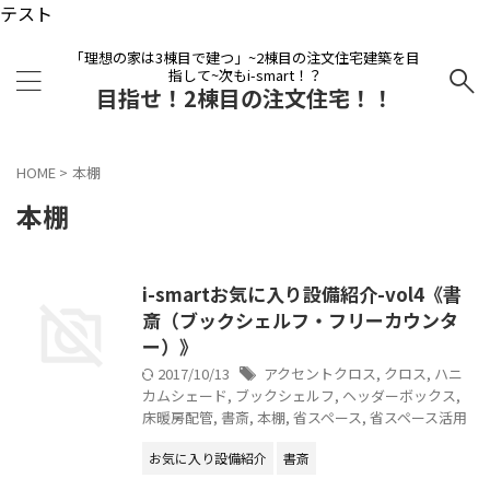
テスト
「理想の家は3棟目で建つ」~2棟目の注文住宅建築を目
指して~次もi-smart！？
目指せ！2棟目の注文住宅！！
HOME
>
本棚
本棚
i-smartお気に入り設備紹介-vol4《書
斎（ブックシェルフ・フリーカウンタ
ー）》
2017/10/13
アクセントクロス
,
クロス
,
ハニ
カムシェード
,
ブックシェルフ
,
ヘッダーボックス
,
床暖房配管
,
書斎
,
本棚
,
省スペース
,
省スペース活用
お気に入り設備紹介
書斎