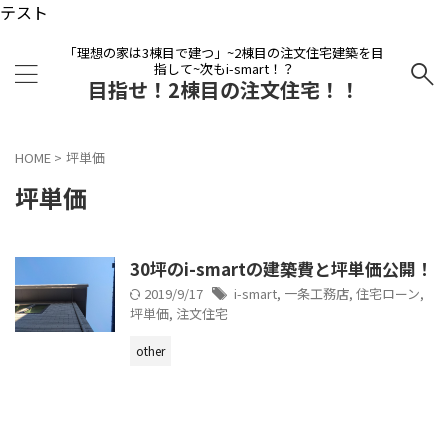
テスト
「理想の家は3棟目で建つ」~2棟目の注文住宅建築を目
指して~次もi-smart！？
目指せ！2棟目の注文住宅！！
HOME
>
坪単価
坪単価
30坪のi-smartの建築費と坪単価公開！
2019/9/17
i-smart
,
一条工務店
,
住宅ローン
,
坪単価
,
注文住宅
other