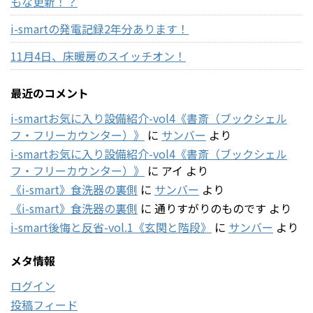
もな更新！？
i-smartの発電記録2年分あります！
11月4日、床暖房のスイッチオン！
最近のコメント
i-smartお気に入り設備紹介-vol4《書斎（ブックシェル
フ・フリーカウンター）》
に
サンバー
より
i-smartお気に入り設備紹介-vol4《書斎（ブックシェル
フ・フリーカウンター）》
に
アイ
より
《i-smart》食洗器の裏側
に
サンバー
より
《i-smart》食洗器の裏側
に
通りすがりのものです
より
i-smart後悔と反省-vol.1《玄関と階段》
に
サンバー
より
メタ情報
ログイン
投稿フィード