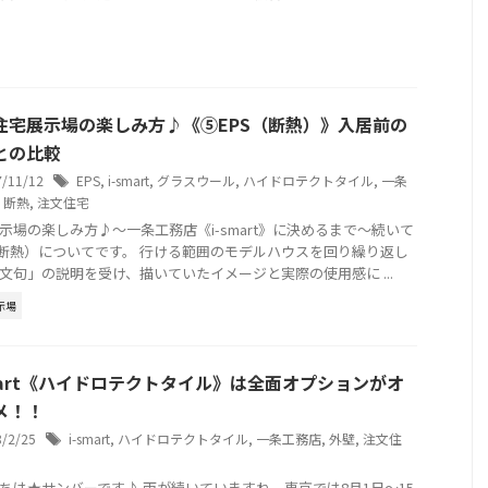
住宅展示場の楽しみ方♪《⑤EPS（断熱）》入居前の
との比較
7/11/12
EPS
,
i-smart
,
グラスウール
,
ハイドロテクトタイル
,
一条
,
断熱
,
注文住宅
示場の楽しみ方♪～一条工務店《i-smart》に決めるまで～続いて
（断熱）についてです。 行ける範囲のモデルハウスを回り繰り返し
文句」の説明を受け、描いていたイメージと実際の使用感に ...
示場
smart《ハイドロテクトタイル》は全面オプションがオ
メ！！
8/2/25
i-smart
,
ハイドロテクトタイル
,
一条工務店
,
外壁
,
注文住
ちは★サンバーです♪ 雨が続いていますね。東京では8月1日～15