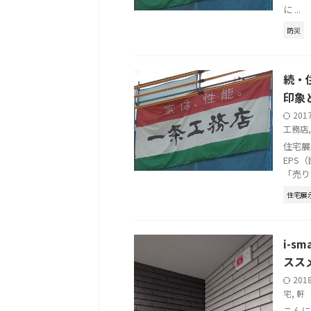
に ...
防災
続・
印象
201
工務店
住宅展
EPS
「売り
住宅展
i-
スス
201
宅
,
軒
こんに