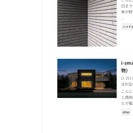
日まで
候が続
...
ハイド
i-
物）
201
注文住
こんに
と西側
ルが載
other