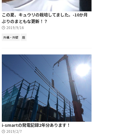
この夏、キュウリの栽培してました。-10か月
ぶりのまともな更新！？
2019/9/16
外構・外壁
庭
i-smartの発電記録2年分あります！
2019/2/7