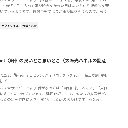
、つまり8月に入って雨が降らなかった日はないという記録的な天
いているようです。週間予報ではまだ雨が降りそうなので、もう
ロテクトタイル
外構・外壁
smart《軒》の良いとこ悪いとこ（太陽光パネルの副産
7/12/26
i-smart
,
セゾン
,
ハイドロテクトタイル
,
一条工務店
,
屋根
,
宅
,
軒
ちは★サンバーです♪ 我が家の軒は「南側に約1.25マス」「東側
に約1マス」伸びています。建坪15坪にして、9kwもの太陽光パネ
ったのは三方向に大きく飛び出した軒のおかげです。ちなみ ...