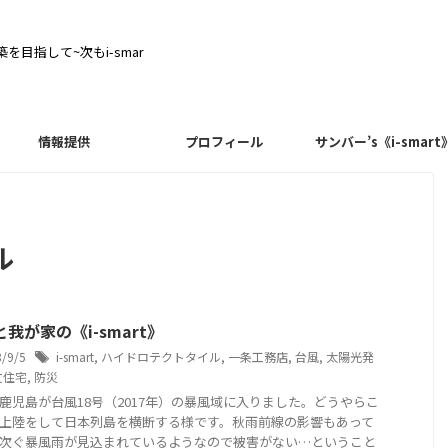
目指して~次もi-smar
情報提供
プロフィール
サンバー’s《i-smart
ル
我が家の《i-smart》
8/9/5
i-smart
,
ハイドロテクトタイル
,
一条工務店
,
台風
,
太陽光発
文住宅
,
防災
鹿児島が台風18号（2017年）の暴風域に入りました。どうやらこ
上陸をして日本列島を横断する様です。秋雨前線の影響もあって
次ぐ暴風雨が見込まれているようなので被害がない…ということ