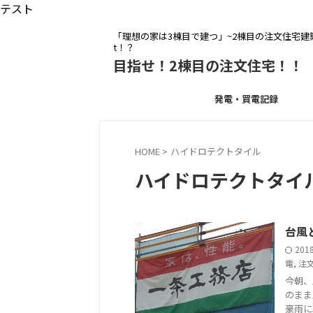
テスト
「理想の家は3棟目で建つ」~2棟目の注文住宅建築を
t！？
目指せ！2棟目の注文住宅！！
発電・買電記録
HOME
>
ハイドロテクトタイル
ハイドロテクトタイ
台風と
201
電
,
注
今朝、
のまま
豪雨に