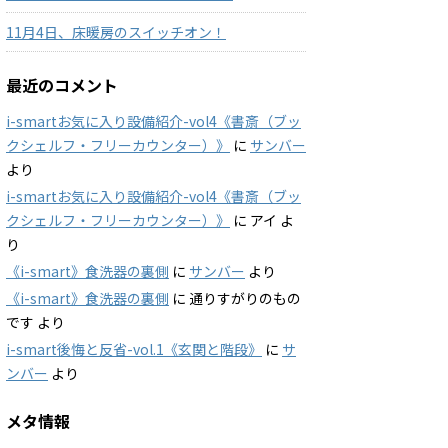
11月4日、床暖房のスイッチオン！
最近のコメント
i-smartお気に入り設備紹介-vol4《書斎（ブッ
クシェルフ・フリーカウンター）》
に
サンバー
より
i-smartお気に入り設備紹介-vol4《書斎（ブッ
クシェルフ・フリーカウンター）》
に
アイ
よ
り
《i-smart》食洗器の裏側
に
サンバー
より
《i-smart》食洗器の裏側
に
通りすがりのもの
です
より
i-smart後悔と反省-vol.1《玄関と階段》
に
サ
ンバー
より
メタ情報