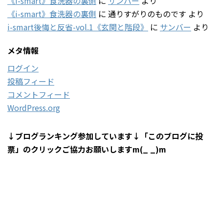
《i-smart》食洗器の裏側
に
サンバー
より
《i-smart》食洗器の裏側
に
通りすがりのものです
より
i-smart後悔と反省-vol.1《玄関と階段》
に
サンバー
より
メタ情報
ログイン
投稿フィード
コメントフィード
WordPress.org
↓ブログランキング参加しています↓「このブログに投
票」のクリックご協力お願いしますm(_ _)m