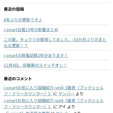
最近の投稿
6年ぶりの更新です♪
i-smart台風15号の影響まとめ
この夏、キュウリの栽培してました。-10か月ぶりのまと
もな更新！？
i-smartの発電記録2年分あります！
11月4日、床暖房のスイッチオン！
最近のコメント
i-smartお気に入り設備紹介-vol4《書斎（ブックシェル
フ・フリーカウンター）》
に
サンバー
より
i-smartお気に入り設備紹介-vol4《書斎（ブックシェル
フ・フリーカウンター）》
に
アイ
より