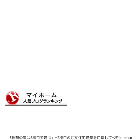
「理想の家は3棟目で建つ」~2棟目の注文住宅建築を目指して~次もi-smar