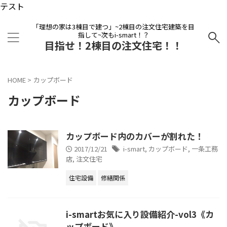
テスト
「理想の家は3棟目で建つ」~2棟目の注文住宅建築を目
指して~次もi-smart！？
目指せ！2棟目の注文住宅！！
HOME
>
カップボード
カップボード
カップボード内のカバーが割れた！
2017/12/21
i-smart
,
カップボード
,
一条工務
店
,
注文住宅
住宅設備
修繕関係
i-smartお気に入り設備紹介-vol3《カ
ップボード》