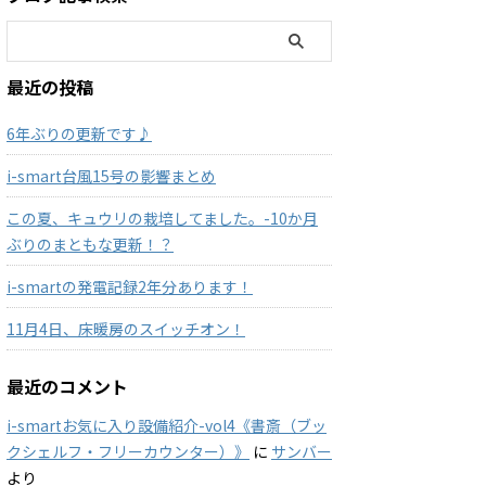
最近の投稿
6年ぶりの更新です♪
i-smart台風15号の影響まとめ
この夏、キュウリの栽培してました。-10か月
ぶりのまともな更新！？
i-smartの発電記録2年分あります！
11月4日、床暖房のスイッチオン！
最近のコメント
i-smartお気に入り設備紹介-vol4《書斎（ブッ
クシェルフ・フリーカウンター）》
に
サンバー
より