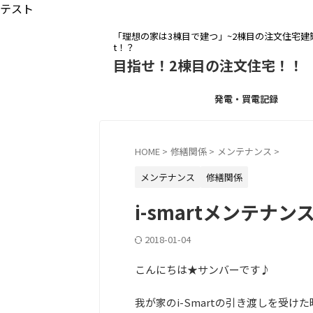
テスト
「理想の家は3棟目で建つ」~2棟目の注文住宅建築を
t！？
目指せ！2棟目の注文住宅！！
発電・買電記録
HOME
>
修繕関係
>
メンテナンス
>
メンテナンス
修繕関係
i-smartメンテ
2018-01-04
こんにちは★サンバーです♪
我が家のi-Smartの引き渡しを受