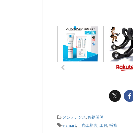
-
メンテナンス
,
修繕関係
-
i-smart
,
一条工務店
,
工具
,
補修