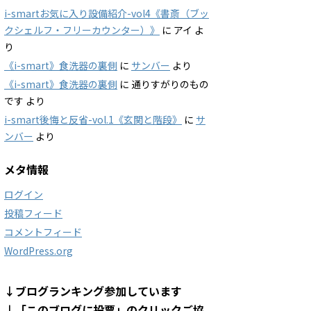
i-smartお気に入り設備紹介-vol4《書斎（ブッ
クシェルフ・フリーカウンター）》
に
アイ
よ
り
《i-smart》食洗器の裏側
に
サンバー
より
《i-smart》食洗器の裏側
に
通りすがりのもの
です
より
i-smart後悔と反省-vol.1《玄関と階段》
に
サ
ンバー
より
メタ情報
ログイン
投稿フィード
コメントフィード
WordPress.org
↓ブログランキング参加しています
↓「このブログに投票」のクリックご協