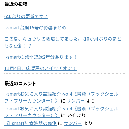
最近の投稿
6年ぶりの更新です♪
i-smart台風15号の影響まとめ
この夏、キュウリの栽培してました。-10か月ぶりのまと
もな更新！？
i-smartの発電記録2年分あります！
11月4日、床暖房のスイッチオン！
最近のコメント
i-smartお気に入り設備紹介-vol4《書斎（ブックシェル
フ・フリーカウンター）》
に
サンバー
より
i-smartお気に入り設備紹介-vol4《書斎（ブックシェル
フ・フリーカウンター）》
に
アイ
より
《i-smart》食洗器の裏側
に
サンバー
より