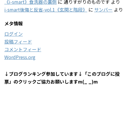
《i-smart》食洗器の裏側
に
通りすがりのものです
より
i-smart後悔と反省-vol.1《玄関と階段》
に
サンバー
より
メタ情報
ログイン
投稿フィード
コメントフィード
WordPress.org
↓ブログランキング参加しています↓「このブログに投
票」のクリックご協力お願いしますm(_ _)m