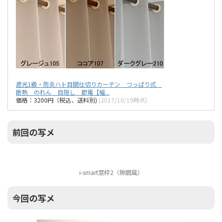
遮光1級・防炎ハト目間仕切りカーテン つっぱり式
断熱 のれん 目隠し 節電【幅...
価格：3200円（税込、送料別)
(2017/10/19時点)
前回の写メ
i-smart窓枠2（隙間風）
今回の写メ