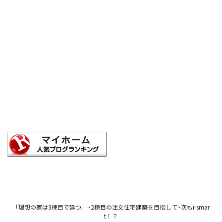
「理想の家は3棟目で建つ」~2棟目の注文住宅建築を目指して~次もi-smar
t！？